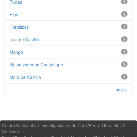
Frutas
1
Higo
1
Hortalizas
1
Lulo de Castilla
1
Mango
1
Melón variedad Cantaloupe
1
Mora de Castilla
1
next >
Centro Nacional de Investigaciones de Café 'Pedro Uribe Mejía' -
Cenicafé