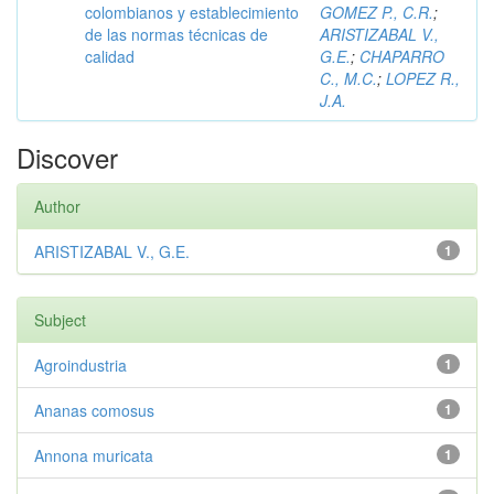
colombianos y establecimiento
GOMEZ P., C.R.
;
de las normas técnicas de
ARISTIZABAL V.,
calidad
G.E.
;
CHAPARRO
C., M.C.
;
LOPEZ R.,
J.A.
Discover
Author
ARISTIZABAL V., G.E.
1
Subject
Agroindustria
1
Ananas comosus
1
Annona muricata
1