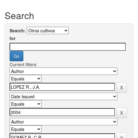
Search
Search:
for
Current filters: