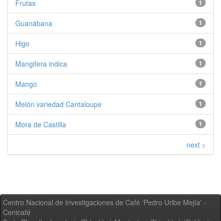
Frutas
1
Guanábana
1
Higo
1
Mangifera indica
1
Mango
1
Melón variedad Cantaloupe
1
Mora de Castilla
1
next >
Centro Nacional de Investigaciones de Café 'Pedro Uribe Mejía' -
Cenicafé