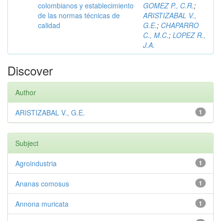
colombianos y establecimiento
GOMEZ P., C.R.
;
de las normas técnicas de
ARISTIZABAL V.,
calidad
G.E.
;
CHAPARRO
C., M.C.
;
LOPEZ R.,
J.A.
Discover
Author
ARISTIZABAL V., G.E.
1
Subject
Agroindustria
1
Ananas comosus
1
Annona muricata
1