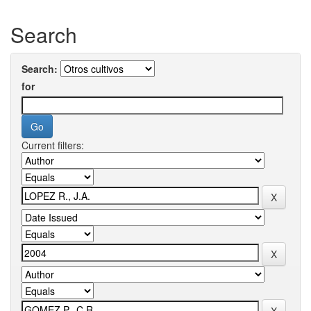
Search
Search:
for
Current filters: