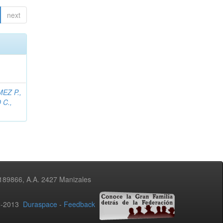
next
EZ P.,
C.,
3189866, A.A. 2427 Manizales
02-2013
Duraspace
-
Feedback