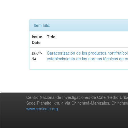
Item hits:
Issue
Title
Date
2004-
Caracterización de los productos hortifrutíc
04
establecimiento de las normas técnicas de c
Centro Nacional de Investigaciones de Café 'Pedro Uribe
Sede Planalto, km. 4 vía Chinchiná-Manizales. Chinchi
www.cenicafe.org