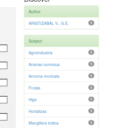
Author
ARISTIZABAL V., G.E.
1
Subject
Agroindustria
1
Ananas comosus
1
Annona muricata
1
Frutas
1
Higo
1
Hortalizas
1
Mangifera indica
1