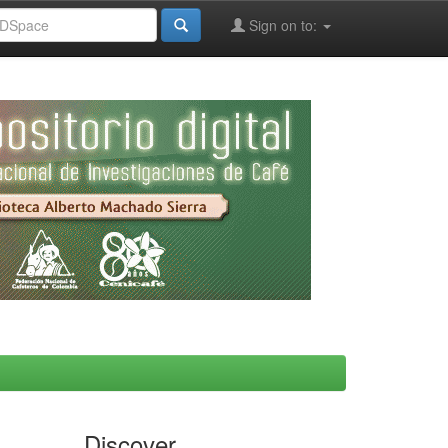
Sign on to:
Discover