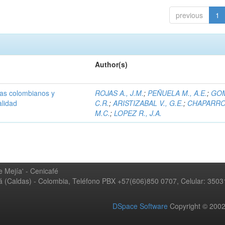
previous
1
Author(s)
olas colombianos y
ROJAS A., J.M.
;
PEÑUELA M., A.E.
;
GOM
alidad
C.R.
;
ARISTIZABAL V., G.E.
;
CHAPARRO 
M.C.
;
LOPEZ R., J.A.
 Mejía' - Cenicafé
ná (Caldas) - Colombia, Teléfono PBX +57(606)850 0707, Celular: 350
DSpace Software
Copyright © 20