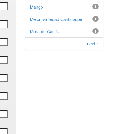
Mango
1
Melón variedad Cantaloupe
1
Mora de Castilla
1
next >