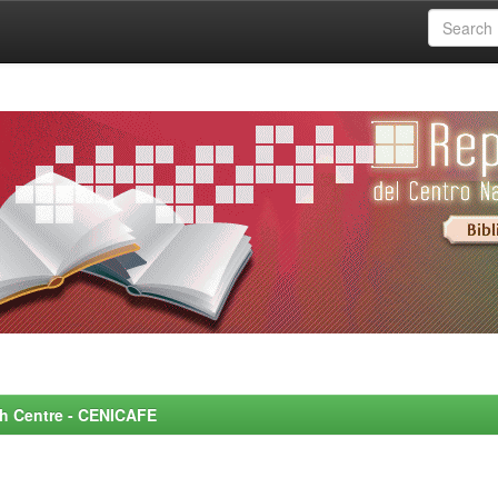
rch Centre - CENICAFE