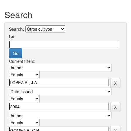
Search
Search:
for
Current filters: