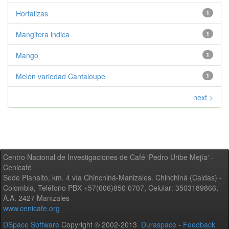
Hortalizas
1
Mangifera indica
1
Mango
1
Melón variedad Cantaloupe
1
next >
Centro Nacional de Investigaciones de Café 'Pedro Uribe Mejía' -
Cenicafé
Sede Planalto, km. 4 vía Chinchiná-Manizales. Chinchiná (Caldas) -
Colombia, Teléfono PBX +57(606)850 0707, Celular: 3503189866,
A.A. 2427 Manizales
www.cenicafe.org
DSpace Software
Copyright © 2002-2013
Duraspace
-
Feedback