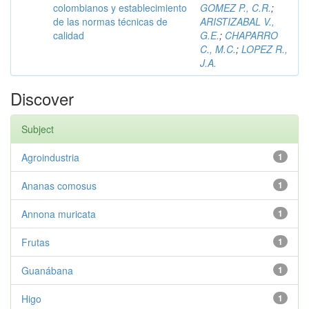
colombianos y establecimiento
GOMEZ P., C.R.
;
de las normas técnicas de
ARISTIZABAL V.,
calidad
G.E.
;
CHAPARRO
C., M.C.
;
LOPEZ R.,
J.A.
Discover
Subject
Agroindustria
1
Ananas comosus
1
Annona muricata
1
Frutas
1
Guanábana
1
Higo
1