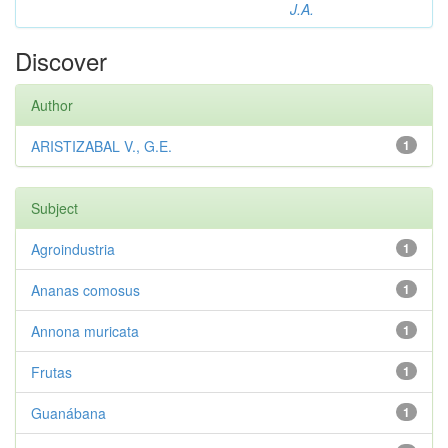
J.A.
Discover
Author
ARISTIZABAL V., G.E.
1
Subject
Agroindustria
1
Ananas comosus
1
Annona muricata
1
Frutas
1
Guanábana
1