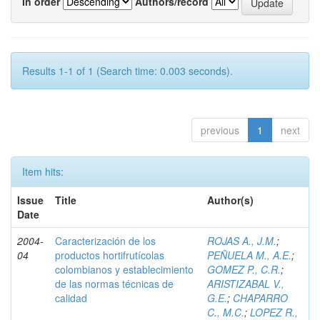
In order
Authors/record
Results 1-1 of 1 (Search time: 0.003 seconds).
previous
1
next
Item hits:
Issue
Title
Author(s)
Date
2004-
Caracterización de los
ROJAS A., J.M.
;
04
productos hortifrutícolas
PEÑUELA M., A.E.
;
colombianos y establecimiento
GOMEZ P., C.R.
;
de las normas técnicas de
ARISTIZABAL V.,
calidad
G.E.
;
CHAPARRO
C., M.C.
;
LOPEZ R.,