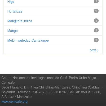
Higo
1
Hortalizas
1
Mangifera indica
1
Mango
1
Melón variedad Cantaloupe
1
next >
Centro Nacional de Investigaciones de Café 'Pedro Uribe Mejía' -
Cenicafé
Sede Planalto, km. 4 vía Chinchiná-Manizales. Chinchiná (Caldas) -
Colombia, Teléfono PBX +57(606)850 0707, Celular: 3503189866,
A.A. 2427 Manizales
www.cenicafe.org