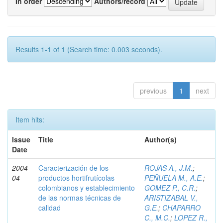
In order
Authors/record
Results 1-1 of 1 (Search time: 0.003 seconds).
previous
1
next
Item hits:
Issue
Title
Author(s)
Date
2004-
Caracterización de los
ROJAS A., J.M.
;
04
productos hortifrutícolas
PEÑUELA M., A.E.
;
colombianos y establecimiento
GOMEZ P., C.R.
;
de las normas técnicas de
ARISTIZABAL V.,
calidad
G.E.
;
CHAPARRO
C., M.C.
;
LOPEZ R.,