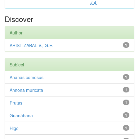
J.A.
Discover
Author
ARISTIZABAL V., G.E.
1
Subject
Ananas comosus
1
Annona muricata
1
Frutas
1
Guanábana
1
Higo
1