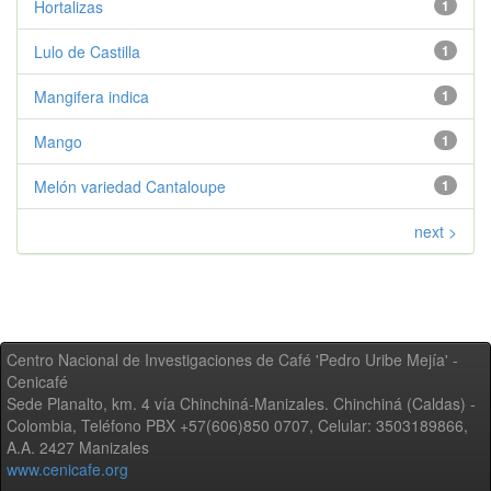
Hortalizas
1
Lulo de Castilla
1
Mangifera indica
1
Mango
1
Melón variedad Cantaloupe
1
next >
Centro Nacional de Investigaciones de Café 'Pedro Uribe Mejía' -
Cenicafé
Sede Planalto, km. 4 vía Chinchiná-Manizales. Chinchiná (Caldas) -
Colombia, Teléfono PBX +57(606)850 0707, Celular: 3503189866,
A.A. 2427 Manizales
www.cenicafe.org