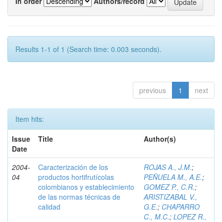
In order
Authors/record
Results 1-1 of 1 (Search time: 0.003 seconds).
previous
1
next
Item hits:
Issue
Title
Author(s)
Date
2004-
Caracterización de los
ROJAS A., J.M.
;
04
productos hortifrutícolas
PEÑUELA M., A.E.
;
colombianos y establecimiento
GOMEZ P., C.R.
;
de las normas técnicas de
ARISTIZABAL V.,
calidad
G.E.
;
CHAPARRO
C., M.C.
;
LOPEZ R.,