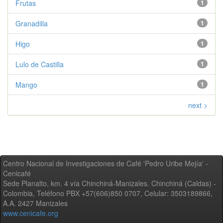
Frutas
1
Granadilla
1
Higo
1
Lulo de Castilla
1
Mango
1
next >
Centro Nacional de Investigaciones de Café 'Pedro Uribe Mejía' -
Cenicafé
Sede Planalto, km. 4 vía Chinchiná-Manizales. Chinchiná (Caldas) -
Colombia, Teléfono PBX +57(606)850 0707, Celular: 3503189866,
A.A. 2427 Manizales
www.cenicafe.org