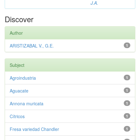
J.A.
Discover
Author
ARISTIZABAL V., G.E.
1
Subject
Agroindustria
1
Aguacate
1
Annona muricata
1
Cítricos
1
Fresa variedad Chandler
1