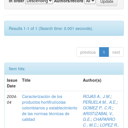
In order
Authors/record
Results 1-1 of 1 (Search time: 0.001 seconds).
previous
1
next
Item hits:
Issue
Title
Author(s)
Date
2004-
Caracterización de los
ROJAS A., J.M.
;
04
productos hortifrutícolas
PEÑUELA M., A.E.
;
colombianos y establecimiento
GOMEZ P., C.R.
;
de las normas técnicas de
ARISTIZABAL V.,
calidad
G.E.
;
CHAPARRO
C., M.C.
;
LOPEZ R.,