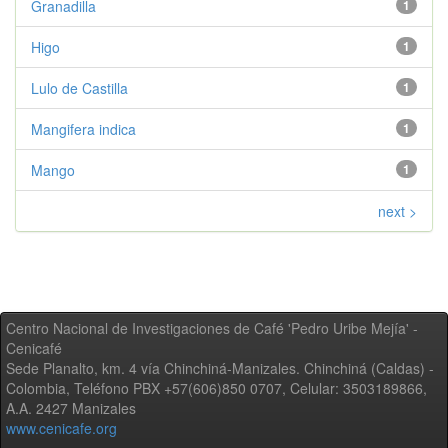
Granadilla
1
Higo
1
Lulo de Castilla
1
Mangifera indica
1
Mango
1
next >
Centro Nacional de Investigaciones de Café 'Pedro Uribe Mejía' -
Cenicafé
Sede Planalto, km. 4 vía Chinchiná-Manizales. Chinchiná (Caldas) -
Colombia, Teléfono PBX +57(606)850 0707, Celular: 3503189866,
A.A. 2427 Manizales
www.cenicafe.org