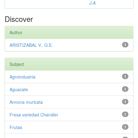
J.A.
Discover
Author
ARISTIZABAL V., G.E.
1
Subject
Agroindustria
1
Aguacate
1
Annona muricata
1
Fresa variedad Chandler
1
Frutas
1