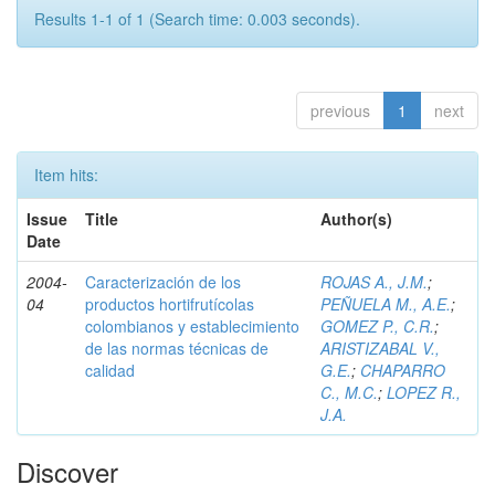
Results 1-1 of 1 (Search time: 0.003 seconds).
previous
1
next
Item hits:
Issue
Title
Author(s)
Date
2004-
Caracterización de los
ROJAS A., J.M.
;
04
productos hortifrutícolas
PEÑUELA M., A.E.
;
colombianos y establecimiento
GOMEZ P., C.R.
;
de las normas técnicas de
ARISTIZABAL V.,
calidad
G.E.
;
CHAPARRO
C., M.C.
;
LOPEZ R.,
J.A.
Discover