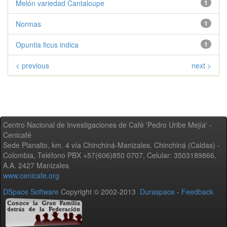
Melón variedad Cantaloupe
1
Normas
1
Opuntia ficus indica
1
< previous
next >
Centro Nacional de Investigaciones de Café 'Pedro Uribe Mejía' -
Cenicafé
Sede Planalto, km. 4 vía Chinchiná-Manizales. Chinchiná (Caldas) -
Colombia, Teléfono PBX +57(606)850 0707, Celular: 3503189866,
A.A. 2427 Manizales
www.cenicafe.org
DSpace Software
Copyright © 2002-2013
Duraspace
-
Feedback