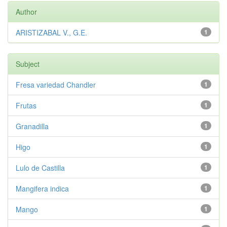
Author
ARISTIZABAL V., G.E.
1
Subject
Fresa variedad Chandler
1
Frutas
1
Granadilla
1
Higo
1
Lulo de Castilla
1
Mangifera indica
1
Mango
1