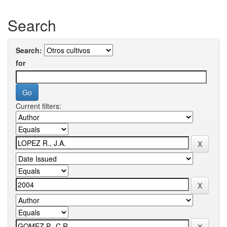
Search
Search:
for
Current filters: