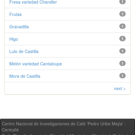
Fresa variedad Chandler
1
Frutas
1
Granadilla
1
Higo
1
Lulo de Castilla
1
Melón variedad Cantaloupe
1
Mora de Castilla
1
next >
Centro Nacional de Investigaciones de Café 'Pedro Uribe Mejía' -
Cenicafé