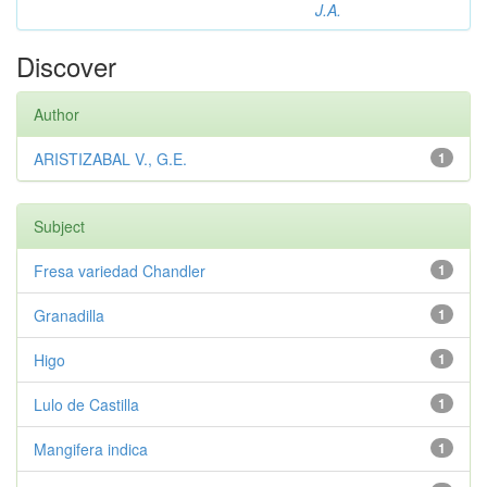
J.A.
Discover
Author
ARISTIZABAL V., G.E.
1
Subject
Fresa variedad Chandler
1
Granadilla
1
Higo
1
Lulo de Castilla
1
Mangifera indica
1