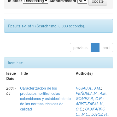
In order
Authors/record
Results 1-1 of 1 (Search time: 0.003 seconds).
previous
1
next
Item hits:
Issue
Title
Author(s)
Date
2004-
Caracterización de los
ROJAS A., J.M.
;
04
productos hortifrutícolas
PEÑUELA M., A.E.
;
colombianos y establecimiento
GOMEZ P., C.R.
;
de las normas técnicas de
ARISTIZABAL V.,
calidad
G.E.
;
CHAPARRO
C., M.C.
;
LOPEZ R.,