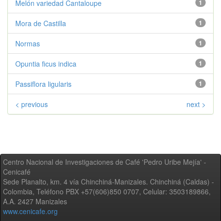
Melón variedad Cantaloupe
1
Mora de Castilla
1
Normas
1
Opuntia ficus indica
1
Passiflora ligularis
1
< previous
next >
Centro Nacional de Investigaciones de Café 'Pedro Uribe Mejía' -
Cenicafé
Sede Planalto, km. 4 vía Chinchiná-Manizales. Chinchiná (Caldas) -
Colombia, Teléfono PBX +57(606)850 0707, Celular: 3503189866,
A.A. 2427 Manizales
www.cenicafe.org