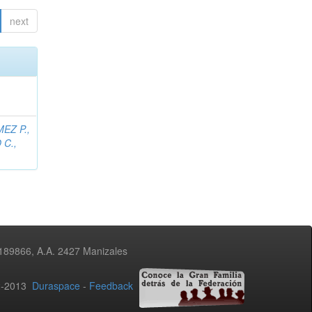
next
EZ P.,
C.,
3189866, A.A. 2427 Manizales
02-2013
Duraspace
-
Feedback