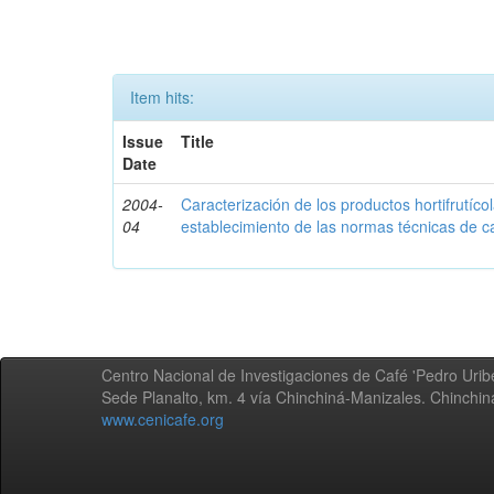
Item hits:
Issue
Title
Date
2004-
Caracterización de los productos hortifrutíc
04
establecimiento de las normas técnicas de c
Centro Nacional de Investigaciones de Café 'Pedro Uribe
Sede Planalto, km. 4 vía Chinchiná-Manizales. Chinchi
www.cenicafe.org