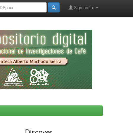
Sign on to:
Discover