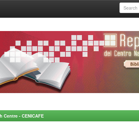
rch Centre - CENICAFE