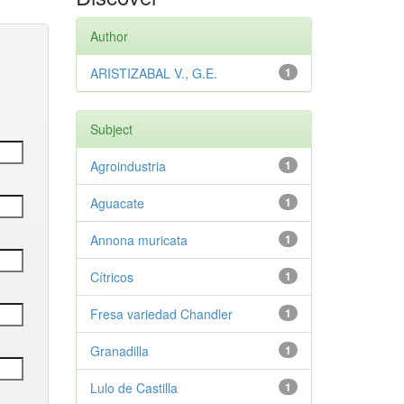
Author
ARISTIZABAL V., G.E.
1
Subject
Agroindustria
1
Aguacate
1
Annona muricata
1
Cítricos
1
Fresa variedad Chandler
1
Granadilla
1
Lulo de Castilla
1