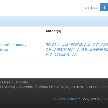
previous
1
Author(s)
olas colombianos y
ROJAS A., J.M.
;
PEÑUELA M., A.E.
;
GOM
alidad
C.R.
;
ARISTIZABAL V., G.E.
;
CHAPARRO 
M.C.
;
LOPEZ R., J.A.
 Mejía' - Cenicafé
ná (Caldas) - Colombia, Teléfono PBX +57(606)850 0707, Celular: 350
DSpace Software
Copyright © 20