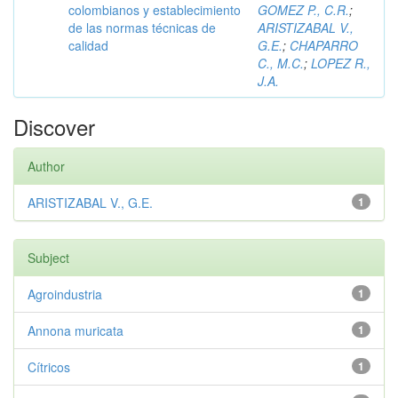
colombianos y establecimiento
GOMEZ P., C.R.
;
de las normas técnicas de
ARISTIZABAL V.,
calidad
G.E.
;
CHAPARRO
C., M.C.
;
LOPEZ R.,
J.A.
Discover
Author
ARISTIZABAL V., G.E.
1
Subject
Agroindustria
1
Annona muricata
1
Cítricos
1