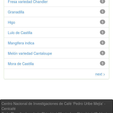
Fresa variedad Chandler
1
Granadilla
1
Higo
1
Lulo de Castilla
1
Mangifera indica
1
Melón variedad Cantaloupe
1
Mora de Castilla
1
next >
Centro Nacional de Investigaciones de Café 'Pedro Uribe Mejía' -
Cenicafé