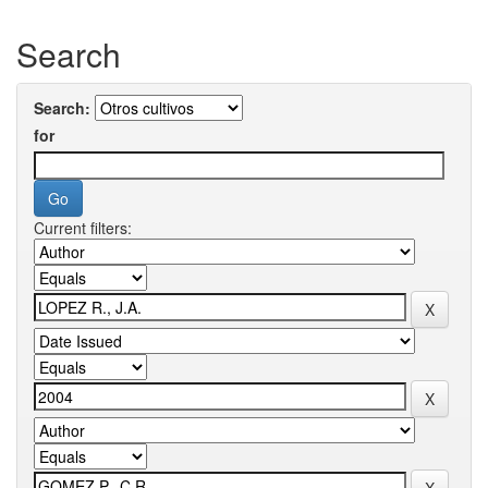
Search
Search:
for
Current filters: