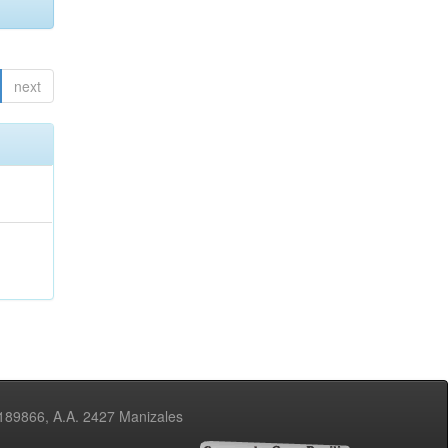
next
3189866, A.A. 2427 Manizales