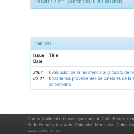
Results 1-1 of 1 (Search time: 0.001 seconds).
Item hits:
Issue
Title
Date
2007-
Evaluación de la resistencia al glifosato de b
05-01
bonariensis provenientes de cafetales de la 
colombiana
Centro Nacional de Investigaciones de Café 'Pedro Uribe
Sede Planalto, km. 4 vía Chinchiná-Manizales. Chinchi
www.cenicafe.org