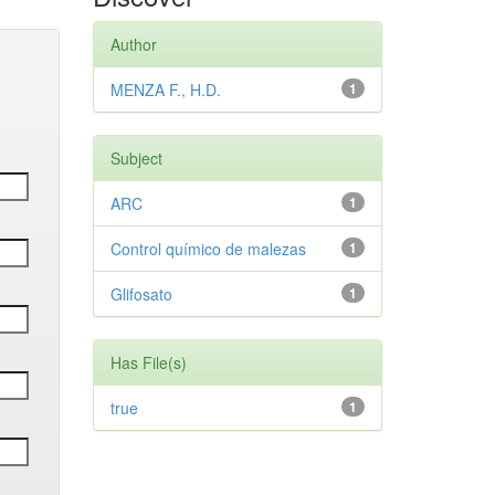
Author
MENZA F., H.D.
1
Subject
ARC
1
Control químico de malezas
1
Glifosato
1
Has File(s)
true
1