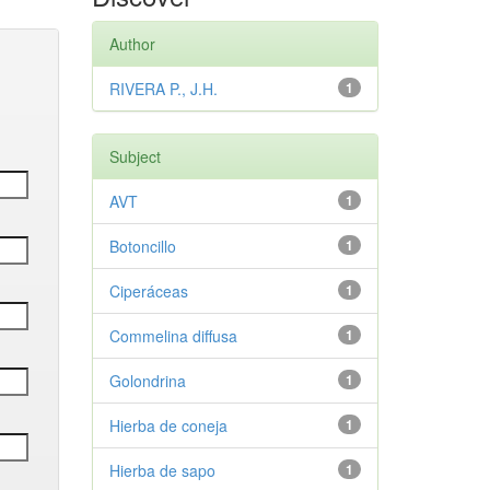
Author
RIVERA P., J.H.
1
Subject
AVT
1
Botoncillo
1
Ciperáceas
1
Commelina diffusa
1
Golondrina
1
Hierba de coneja
1
Hierba de sapo
1