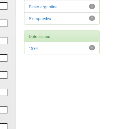
Pasto argentina
1
Siempreviva
1
Date issued
1994
1