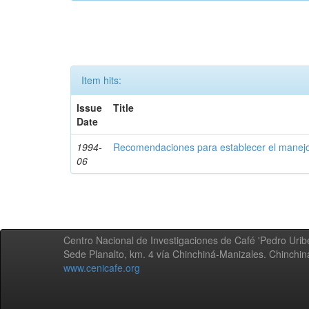
Item hits:
Issue
Title
Date
1994-
Recomendaciones para establecer el manejo
06
Centro Nacional de Investigaciones de Café 'Pedro Uribe
Sede Planalto, km. 4 vía Chinchiná-Manizales. Chinchi
www.cenicafe.org