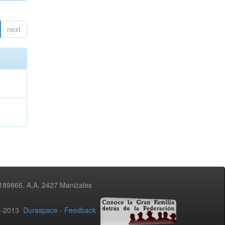
next
3189866, A.A. 2427 Manizales
02-2013
Duraspace
-
Feedback