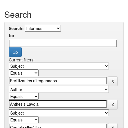
Search
Search:
for
Current filters: