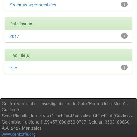
Sistemas agroforestales
1
Date issued
2017
1
Has File(s)
true
1
Centro Nacional de Investigaciones de Café 'Pedro Uribe Mejía' -
Cenicafé
Sede Planalto, km. 4 vía Chinchiná-Manizales. Chinchiná (Caldas) -
Colombia, Teléfono PBX +57(606)850 0707, Celular: 3503189866,
A.A. 2427 Manizales
www.cenicafe.org