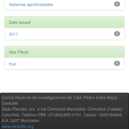
Sistemas agroforestales
1
Date issued
2017
1
Has File(s)
true
1
Centro Nacional de Investigaciones de Café 'Pedro Uribe Mejía' -
Cenicafé
Sede Planalto, km. 4 vía Chinchiná-Manizales. Chinchiná (Caldas) -
Colombia, Teléfono PBX +57(606)850 0707, Celular: 3503189866,
A.A. 2427 Manizales
www.cenicafe.org