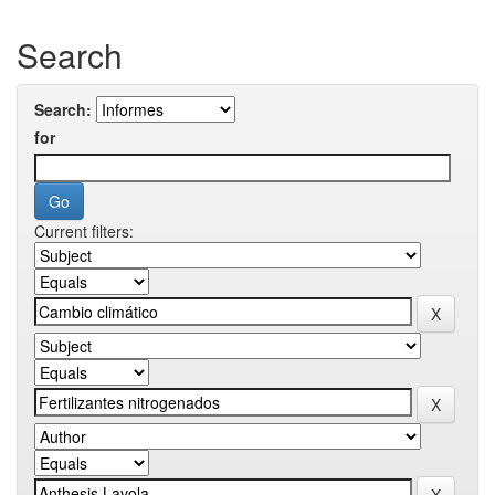
Search
Search:
for
Current filters: