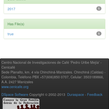
2017
1
Has File(s)
true
1
Centro Nacional de Investigaciones de Café 'Pedro Uribe Mejía' -
Cenicafé
Sede Planalto, km. 4 vía Chinchiná-Manizales. Chinchiná (Caldas) -
Colombia, Teléfono PBX +57(606)850 0707, Celular: 3503189866,
A.A. 2427 Manizales
www.cenicafe.org
DSpace Software
Copyright © 2002-2013
Duraspace
-
Feedback