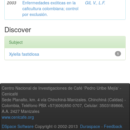
2003
Enfermedades exóticas en la
GIL V., L.F.
caficultura colombiana; control
por exclusión.
Discover
Subject
Xylella fastidiosa
1
Centro Nacional de Investigaciones de Café 'Pedro Uribe Mejía' -
Cenicafé
Sede Planalto, km. 4 vía Chinchiná-Manizales. Chinchiná (Caldas) -
Colombia, Teléfono PBX +57(606)850 0707, Celular: 3503189866,
A.A. 2427 Manizales
www.cenicafe.org
DSpace Software
Copyright © 2002-2013
Duraspace
-
Feedback