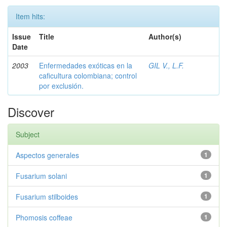
Item hits:
Issue
Title
Author(s)
Date
2003
Enfermedades exóticas en la
GIL V., L.F.
caficultura colombiana; control
por exclusión.
Discover
Subject
Aspectos generales
1
Fusarium solani
1
Fusarium stilboides
1
Phomosis coffeae
1