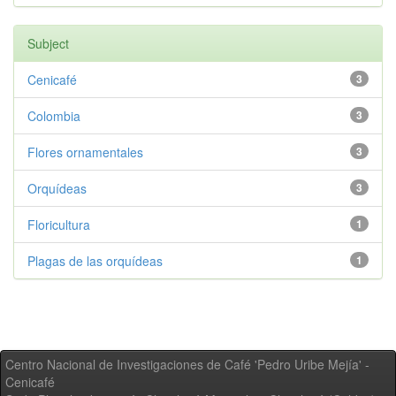
Subject
Cenicafé
3
Colombia
3
Flores ornamentales
3
Orquídeas
3
Floricultura
1
Plagas de las orquídeas
1
Centro Nacional de Investigaciones de Café 'Pedro Uribe Mejía' -
Cenicafé