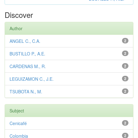
Discover
Author
ANGEL C., C.A.
2
BUSTILLO P., A.E.
2
CARDENAS M., R.
2
LEGUIZAMON C., J.E.
2
TSUBOTA N., M.
2
Subject
Cenicafé
2
Colombia
2