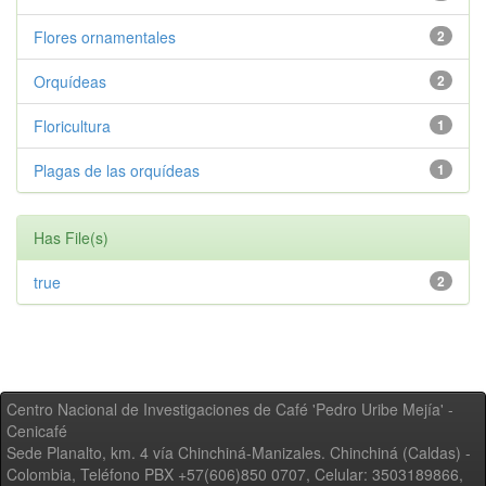
Flores ornamentales
2
Orquídeas
2
Floricultura
1
Plagas de las orquídeas
1
Has File(s)
true
2
Centro Nacional de Investigaciones de Café 'Pedro Uribe Mejía' -
Cenicafé
Sede Planalto, km. 4 vía Chinchiná-Manizales. Chinchiná (Caldas) -
Colombia, Teléfono PBX +57(606)850 0707, Celular: 3503189866,