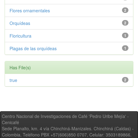
Flores ornamentales
2
Orquídeas
2
Floricultura
1
Plagas de las orquídeas
1
Has File(s)
true
2
Centro Nacional de Investigaciones de Café 'Pedro Uribe Mejía' -
Cenicafé
Sede Planalto, km. 4 vía Chinchiná-Manizales. Chinchiná (Caldas) -
Colombia, Teléfono PBX +57(606)850 0707, Celular: 3503189866,