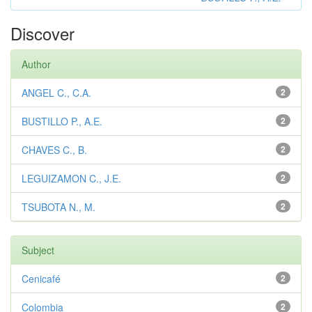
Discover
Author
ANGEL C., C.A.
2
BUSTILLO P., A.E.
2
CHAVES C., B.
2
LEGUIZAMON C., J.E.
2
TSUBOTA N., M.
2
Subject
Cenicafé
2
Colombia
2