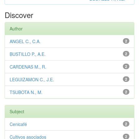
Discover
Author
ANGEL C., C.A.
2
BUSTILLO P., A.E.
2
CARDENAS M., R.
2
LEGUIZAMON C., J.E.
2
TSUBOTA N., M.
2
Subject
Cenicafé
2
Cultivos asociados
2