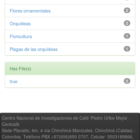
Flores ornamentales
2
Orquídeas
2
Floricultura
1
Plagas de las orquídeas
1
Has File(s)
true
2
Centro Nacional de Investigaciones de Café 'Pedro Uribe Mejía' -
Cenicafé
Sede Planalto, km. 4 vía Chinchiná-Manizales. Chinchiná (Caldas) -
Colombia, Teléfono PBX +57(606)850 0707, Celular: 3503189866,