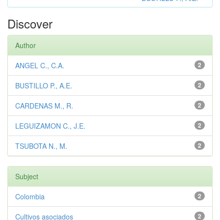
Discover
Author
ANGEL C., C.A.
2
BUSTILLO P., A.E.
2
CARDENAS M., R.
2
LEGUIZAMON C., J.E.
2
TSUBOTA N., M.
2
Subject
Colombia
2
Cultivos asociados
2