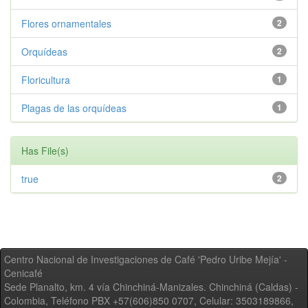
Flores ornamentales
2
Orquídeas
2
Floricultura
1
Plagas de las orquídeas
1
Has File(s)
true
2
Centro Nacional de Investigaciones de Café 'Pedro Uribe Mejía' -
Cenicafé
Sede Planalto, km. 4 vía Chinchiná-Manizales. Chinchiná (Caldas) -
Colombia, Teléfono PBX +57(606)850 0707, Celular: 3503189866,