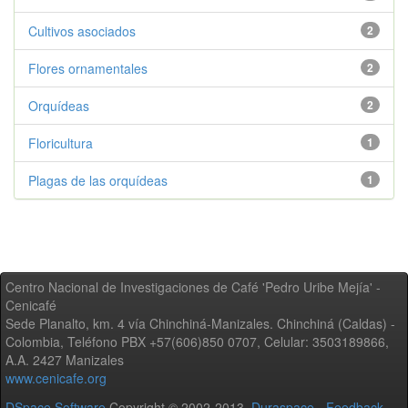
Cultivos asociados
2
Flores ornamentales
2
Orquídeas
2
Floricultura
1
Plagas de las orquídeas
1
Centro Nacional de Investigaciones de Café 'Pedro Uribe Mejía' -
Cenicafé
Sede Planalto, km. 4 vía Chinchiná-Manizales. Chinchiná (Caldas) -
Colombia, Teléfono PBX +57(606)850 0707, Celular: 3503189866,
A.A. 2427 Manizales
www.cenicafe.org
DSpace Software
Copyright © 2002-2013
Duraspace
-
Feedback