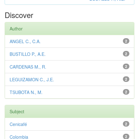
Discover
Author
ANGEL C., C.A.
2
BUSTILLO P., A.E.
2
CARDENAS M., R.
2
LEGUIZAMON C., J.E.
2
TSUBOTA N., M.
2
Subject
Cenicafé
2
Colombia
2