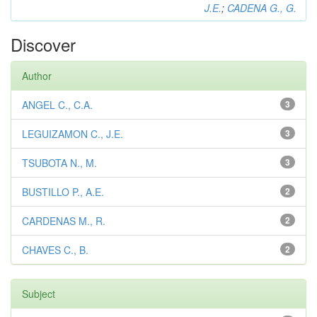
J.E.
;
CADENA G., G.
Discover
Author
ANGEL C., C.A.
3
LEGUIZAMON C., J.E.
3
TSUBOTA N., M.
3
BUSTILLO P., A.E.
2
CARDENAS M., R.
2
CHAVES C., B.
2
Subject