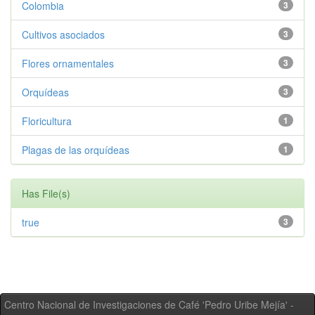
Colombia
3
Cultivos asociados
3
Flores ornamentales
3
Orquídeas
3
Floricultura
1
Plagas de las orquídeas
1
Has File(s)
true
3
Centro Nacional de Investigaciones de Café 'Pedro Uribe Mejía' -