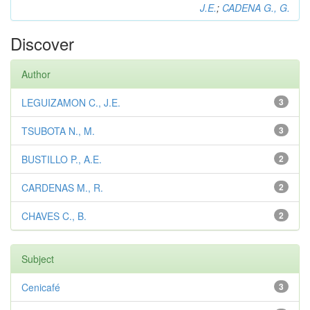
J.E.
;
CADENA G., G.
Discover
Author
LEGUIZAMON C., J.E.
3
TSUBOTA N., M.
3
BUSTILLO P., A.E.
2
CARDENAS M., R.
2
CHAVES C., B.
2
Subject
Cenicafé
3