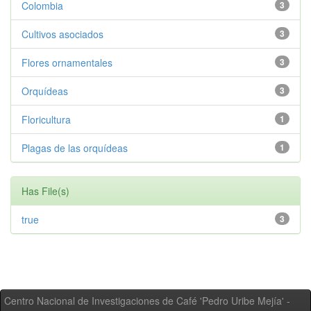
Colombia
3
Cultivos asociados
3
Flores ornamentales
3
Orquídeas
3
Floricultura
1
Plagas de las orquídeas
1
Has File(s)
true
3
Centro Nacional de Investigaciones de Café 'Pedro Uribe Mejía' -