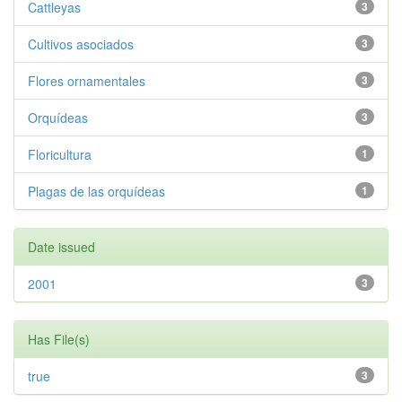
Cattleyas
3
Cultivos asociados
3
Flores ornamentales
3
Orquídeas
3
Floricultura
1
Plagas de las orquídeas
1
Date issued
2001
3
Has File(s)
true
3