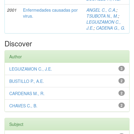
2001
Enfermedades causadas por
ANGEL C., C.A.
;
virus.
TSUBOTA N., M.
;
LEGUIZAMON C.,
J.E.
;
CADENA G., G.
Discover
Author
LEGUIZAMON C., J.E.
3
BUSTILLO P., A.E.
2
CARDENAS M., R.
2
CHAVES C., B.
2
Subject