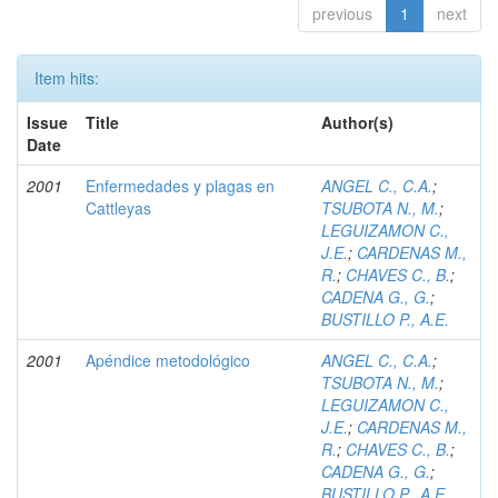
previous
1
next
Item hits:
Issue
Title
Author(s)
Date
2001
Enfermedades y plagas en
ANGEL C., C.A.
;
Cattleyas
TSUBOTA N., M.
;
LEGUIZAMON C.,
J.E.
;
CARDENAS M.,
R.
;
CHAVES C., B.
;
CADENA G., G.
;
BUSTILLO P., A.E.
2001
Apéndice metodológico
ANGEL C., C.A.
;
TSUBOTA N., M.
;
LEGUIZAMON C.,
J.E.
;
CARDENAS M.,
R.
;
CHAVES C., B.
;
CADENA G., G.
;
BUSTILLO P., A.E.