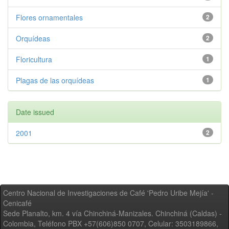
Flores ornamentales
2
Orquídeas
2
Floricultura
1
Plagas de las orquídeas
1
Date issued
2001
2
Centro Nacional de Investigaciones de Café 'Pedro Uribe Mejía' -
Cenicafé
Sede Planalto, km. 4 vía Chinchiná-Manizales. Chinchiná (Caldas) -
Colombia, Teléfono PBX +57(606)850 0707, Celular: 3503189866,