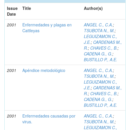
Issue
Title
Author(s)
Date
2001
Enfermedades y plagas en
ANGEL C., C.A.
;
Cattleyas
TSUBOTA N., M.
;
LEGUIZAMON C.,
J.E.
;
CARDENAS M.,
R.
;
CHAVES C., B.
;
CADENA G., G.
;
BUSTILLO P., A.E.
2001
Apéndice metodológico
ANGEL C., C.A.
;
TSUBOTA N., M.
;
LEGUIZAMON C.,
J.E.
;
CARDENAS M.,
R.
;
CHAVES C., B.
;
CADENA G., G.
;
BUSTILLO P., A.E.
2001
Enfermedades causadas por
ANGEL C., C.A.
;
virus.
TSUBOTA N., M.
;
LEGUIZAMON C.,