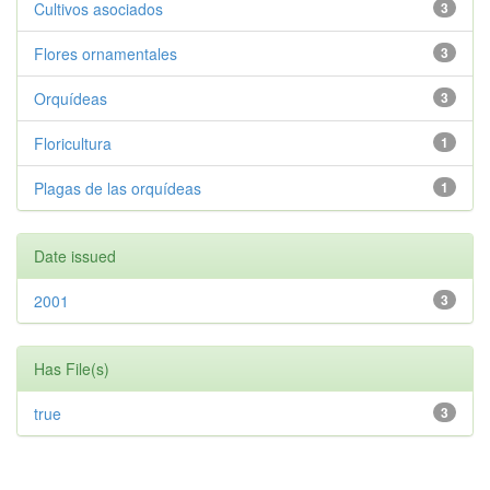
Cultivos asociados
3
Flores ornamentales
3
Orquídeas
3
Floricultura
1
Plagas de las orquídeas
1
Date issued
2001
3
Has File(s)
true
3