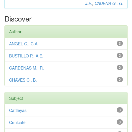
J.E.
;
CADENA G., G.
Discover
Author
ANGEL C., C.A.
3
BUSTILLO P., A.E.
2
CARDENAS M., R.
2
CHAVES C., B.
2
Subject
Cattleyas
3
Cenicafé
3