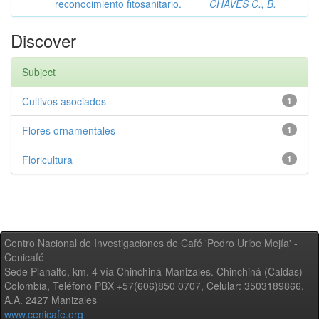
reconocimiento fitosanitario.
CHAVES C., B.
Discover
Subject
Cultivos asociados
1
Flores ornamentales
1
Floricultura
1
Centro Nacional de Investigaciones de Café 'Pedro Uribe Mejía' -
Cenicafé
Sede Planalto, km. 4 vía Chinchiná-Manizales. Chinchiná (Caldas) -
Colombia, Teléfono PBX +57(606)850 0707, Celular: 3503189866,
A.A. 2427 Manizales
www.cenicafe.org