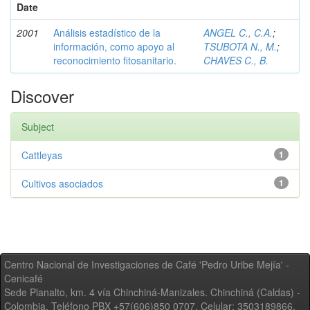
Date
2001
Análisis estadístico de la
ANGEL C., C.A.
;
información, como apoyo al
TSUBOTA N., M.
;
reconocimiento fitosanitario.
CHAVES C., B.
Discover
Subject
Cattleyas
1
Cultivos asociados
1
Centro Nacional de Investigaciones de Café 'Pedro Uribe Mejía' -
Cenicafé
Sede Planalto, km. 4 vía Chinchiná-Manizales. Chinchiná (Caldas) -
Colombia, Teléfono PBX +57(606)850 0707, Celular: 3503189866,