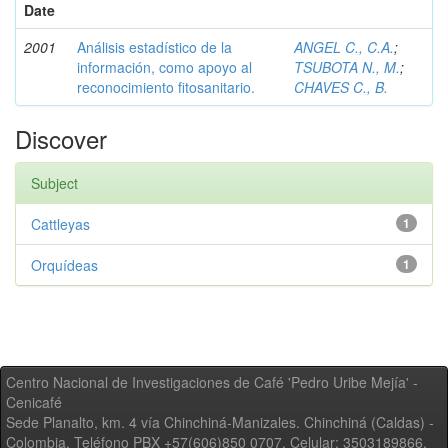
Date
2001
Análisis estadístico de la
ANGEL C., C.A.
;
información, como apoyo al
TSUBOTA N., M.
;
reconocimiento fitosanitario.
CHAVES C., B.
Discover
Subject
Cattleyas
1
Orquídeas
1
Centro Nacional de Investigaciones de Café 'Pedro Uribe Mejía' -
Cenicafé
Sede Planalto, km. 4 vía Chinchiná-Manizales. Chinchiná (Caldas) -
Colombia, Teléfono PBX +57(606)850 0707, Celular: 3503189866,