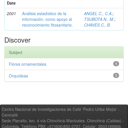
Date
2001
Análisis estadístico de la
ANGEL C., C.A.
;
información, como apoyo al
TSUBOTA N., M.
;
reconocimiento fitosanitario.
CHAVES C., B.
Discover
Subject
Flores ornamentales
1
Orquídeas
1
Centro Nacional de Investigaciones de Café 'Pedro Uribe Mejía' -
Cenicafé
Sede Planalto, km. 4 vía Chinchiná-Manizales. Chinchiná (Caldas) -
Colombia, Teléfono PBX +57(606)850 0707, Celular: 3503189866,