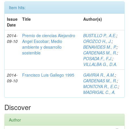
Item hits:
Issue
Title
Author(s)
Date
2014-
Premio de ciencias Alejandro
BUSTILLO P., A.E.
;
09-10
Angel Escobar; Medio
OROZCO H., J.
;
ambiente y desarrollo
BENAVIDES M., P.
;
sostenible
CARDENAS M., R.
;
POSADA F., F.J.
;
VILLALBA G., D.A.
2014-
Francisco Luis Gallego 1995
GAVIRIA R., A.M.
;
09-10
CARDENAS M., R.
;
MONTOYA R., E.C.
;
MADRIGAL C., A.
Discover
Author