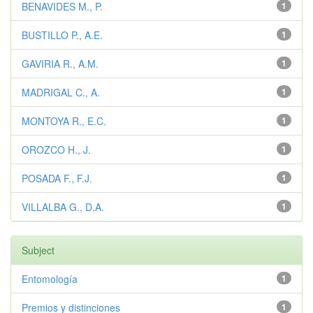
BENAVIDES M., P.
1
BUSTILLO P., A.E.
1
GAVIRIA R., A.M.
1
MADRIGAL C., A.
1
MONTOYA R., E.C.
1
OROZCO H., J.
1
POSADA F., F.J.
1
VILLALBA G., D.A.
1
Subject
Entomología
1
Premios y distinciones
1