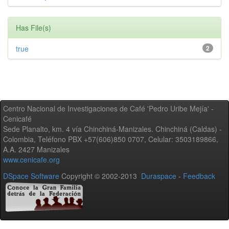
Has File(s)
true
2
Centro Nacional de Investigaciones de Café 'Pedro Uribe Mejía' -
Cenicafé
Sede Planalto, km. 4 vía Chinchiná-Manizales. Chinchiná (Caldas) -
Colombia, Teléfono PBX +57(606)850 0707, Celular: 3503189866,
A.A. 2427 Manizales
www.cenicafe.org
DSpace Software
Copyright © 2002-2013
Duraspace
-
Feedback