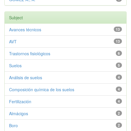
Subject
Avances técnicos
13
AVT
13
Trastornos fisiológicos
6
Suelos
5
Análisis de suelos
4
Composición química de los suelos
4
Fertilización
4
Almácigos
2
Boro
2