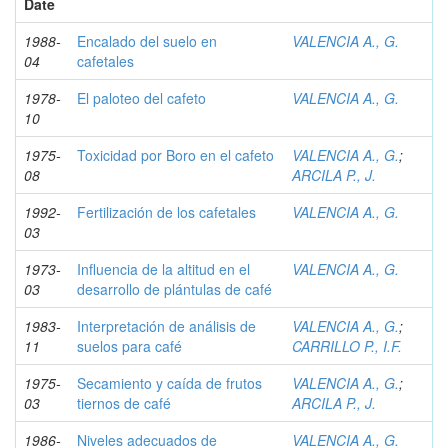
Date
1988-
Encalado del suelo en
VALENCIA A., G.
04
cafetales
1978-
El paloteo del cafeto
VALENCIA A., G.
10
1975-
Toxicidad por Boro en el cafeto
VALENCIA A., G.
;
08
ARCILA P., J.
1992-
Fertilización de los cafetales
VALENCIA A., G.
03
1973-
Influencia de la altitud en el
VALENCIA A., G.
03
desarrollo de plántulas de café
1983-
Interpretación de análisis de
VALENCIA A., G.
;
11
suelos para café
CARRILLO P., I.F.
1975-
Secamiento y caída de frutos
VALENCIA A., G.
;
03
tiernos de café
ARCILA P., J.
1986-
Niveles adecuados de
VALENCIA A., G.