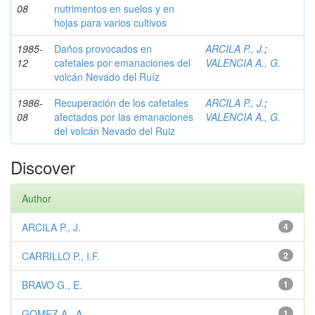
08
nutrimentos en suelos y en
hojas para varios cultivos
1985-
Daños provocados en
ARCILA P., J.
;
12
cafetales por emanaciones del
VALENCIA A., G.
volcán Nevado del Ruíz
1986-
Recuperación de los cafetales
ARCILA P., J.
;
08
afectados por las emanaciones
VALENCIA A., G.
del volcán Nevado del Ruiz
Discover
Author
ARCILA P., J.
4
CARRILLO P., I.F.
2
BRAVO G., E.
1
GOMEZ A., A.
1