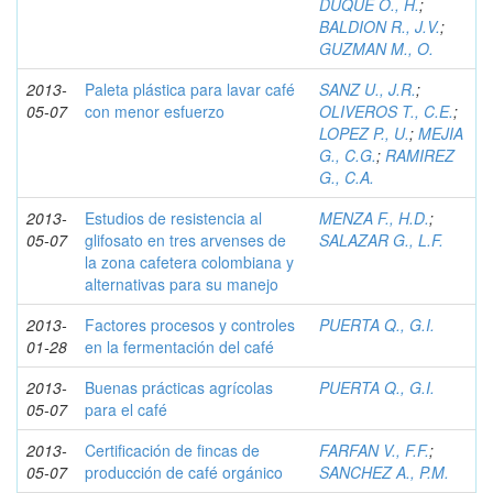
DUQUE O., H.
;
BALDION R., J.V.
;
GUZMAN M., O.
2013-
Paleta plástica para lavar café
SANZ U., J.R.
;
05-07
con menor esfuerzo
OLIVEROS T., C.E.
;
LOPEZ P., U.
;
MEJIA
G., C.G.
;
RAMIREZ
G., C.A.
2013-
Estudios de resistencia al
MENZA F., H.D.
;
05-07
glifosato en tres arvenses de
SALAZAR G., L.F.
la zona cafetera colombiana y
alternativas para su manejo
2013-
Factores procesos y controles
PUERTA Q., G.I.
01-28
en la fermentación del café
2013-
Buenas prácticas agrícolas
PUERTA Q., G.I.
05-07
para el café
2013-
Certificación de fincas de
FARFAN V., F.F.
;
05-07
producción de café orgánico
SANCHEZ A., P.M.