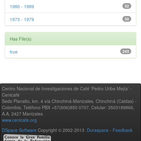
1980 - 1989
32
1973 - 1979
30
Has File(s)
true
243
Centro Nacional de Investigaciones de Café 'Pedro Uribe Mejía' -
Cenicafé
Sede Planalto, km. 4 vía Chinchiná-Manizales. Chinchiná (Caldas) -
Colombia, Teléfono PBX +57(606)850 0707, Celular: 3503189866,
A.A. 2427 Manizales
www.cenicafe.org
DSpace Software
Copyright © 2002-2013
Duraspace
-
Feedback