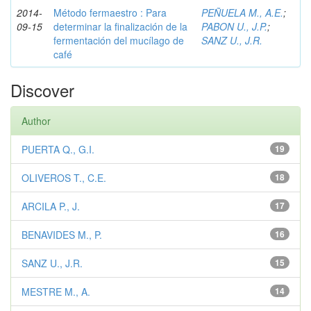
2014-
Método fermaestro : Para
PEÑUELA M., A.E.
;
09-15
determinar la finalización de la
PABON U., J.P.
;
fermentación del mucílago de
SANZ U., J.R.
café
Discover
Author
PUERTA Q., G.I.
19
OLIVEROS T., C.E.
18
ARCILA P., J.
17
BENAVIDES M., P.
16
SANZ U., J.R.
15
MESTRE M., A.
14