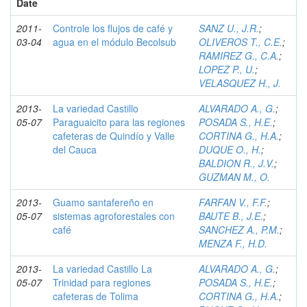
Date
2011-
Controle los flujos de café y
SANZ U., J.R.
;
03-04
agua en el módulo Becolsub
OLIVEROS T., C.E.
;
RAMIREZ G., C.A.
;
LOPEZ P., U.
;
VELASQUEZ H., J.
2013-
La variedad Castillo
ALVARADO A., G.
;
05-07
Paraguaicito para las regiones
POSADA S., H.E.
;
cafeteras de Quindío y Valle
CORTINA G., H.A.
;
del Cauca
DUQUE O., H.
;
BALDION R., J.V.
;
GUZMAN M., O.
2013-
Guamo santafereño en
FARFAN V., F.F.
;
05-07
sistemas agroforestales con
BAUTE B., J.E.
;
café
SANCHEZ A., P.M.
;
MENZA F., H.D.
2013-
La variedad Castillo La
ALVARADO A., G.
;
05-07
Trinidad para regiones
POSADA S., H.E.
;
cafeteras de Tolima
CORTINA G., H.A.
;