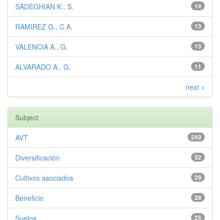
SADEGHIAN K., S.
14
RAMIREZ G., C.A.
13
VALENCIA A., G.
13
ALVARADO A., G.
11
next >
Subject
AVT
243
Diversificación
32
Cultivos asociados
29
Beneficio
28
Suelos
25