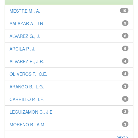
MESTRE M., A.
10
SALAZAR A., J.N.
9
ALVAREZ G., J.
6
ARCILA P., J.
6
ALVAREZ H., J.R.
4
OLIVEROS T., C.E.
4
ARANGO B., L.G.
3
CARRILLO P., I.F.
3
LEGUIZAMON C., J.E.
3
MORENO B., A.M.
3
next >