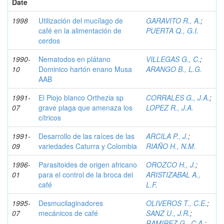
Date
1998
Utilización del mucílago de
GARAVITO R., A.
;
café en la alimentación de
PUERTA Q., G.I.
cerdos
1990-
Nematodos en plátano
VILLEGAS G., C.
;
10
Dominico hartón enano Musa
ARANGO B., L.G.
AAB
1991-
El Piojo blanco Orthezia sp
CORRALES G., J.A.
;
07
grave plaga que amenaza los
LOPEZ R., J.A.
cítricos
1991-
Desarrollo de las raíces de las
ARCILA P., J.
;
09
variedades Caturra y Colombia
RIAÑO H., N.M.
1996-
Parasitoides de origen africano
OROZCO H., J.
;
01
para el control de la broca del
ARISTIZABAL A.,
café
L.F.
1995-
Desmucilaginadores
OLIVEROS T., C.E.
;
07
mecánicos de café
SANZ U., J.R.
;
RAMIREZ G., C.A.
;