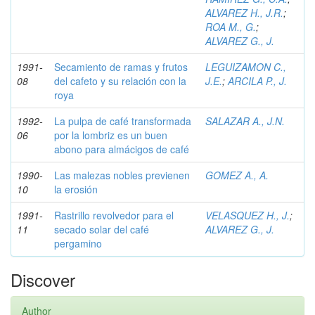
ALVAREZ H., J.R.
;
ROA M., G.
;
ALVAREZ G., J.
1991-
Secamiento de ramas y frutos
LEGUIZAMON C.,
08
del cafeto y su relación con la
J.E.
;
ARCILA P., J.
roya
1992-
La pulpa de café transformada
SALAZAR A., J.N.
06
por la lombriz es un buen
abono para almácigos de café
1990-
Las malezas nobles previenen
GOMEZ A., A.
10
la erosión
1991-
Rastrillo revolvedor para el
VELASQUEZ H., J.
;
11
secado solar del café
ALVAREZ G., J.
pergamino
Discover
Author