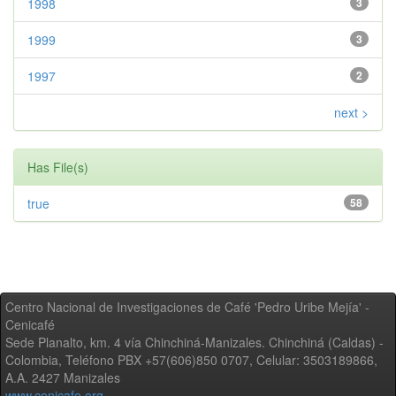
1998
3
1999
3
1997
2
next >
Has File(s)
true
58
Centro Nacional de Investigaciones de Café 'Pedro Uribe Mejía' -
Cenicafé
Sede Planalto, km. 4 vía Chinchiná-Manizales. Chinchiná (Caldas) -
Colombia, Teléfono PBX +57(606)850 0707, Celular: 3503189866,
A.A. 2427 Manizales
www.cenicafe.org