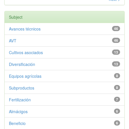
Subject
Avances técnicos
46
AVT
46
Cultivos asociados
13
Diversificación
13
Equipos agrícolas
8
Subproductos
8
Fertilización
7
Almácigos
6
Beneficio
6