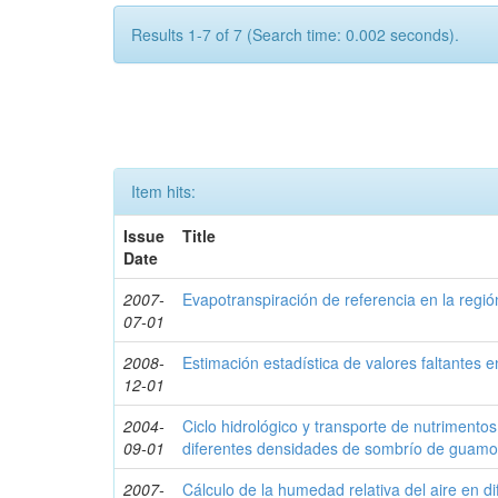
Results 1-7 of 7 (Search time: 0.002 seconds).
Item hits:
Issue
Title
Date
2007-
Evapotranspiración de referencia en la regi
07-01
2008-
Estimación estadística de valores faltantes en
12-01
2004-
Ciclo hidrológico y transporte de nutrimentos
09-01
diferentes densidades de sombrío de guam
2007-
Cálculo de la humedad relativa del aire en d