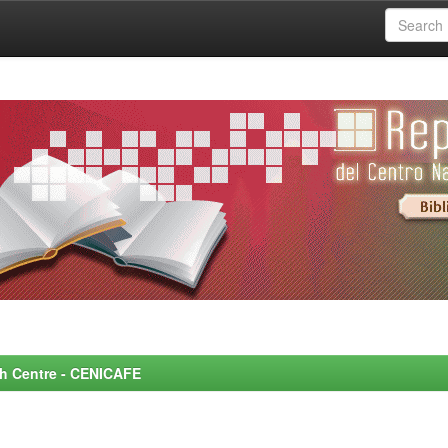
rch Centre - CENICAFE