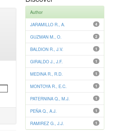
Author
JARAMILLO R., A.
4
GUZMAN M., O.
2
BALDION R., J.V.
1
GIRALDO J., J.F.
1
MEDINA R., R.D.
1
MONTOYA R., E.C.
1
PATERNINA Q., M.J.
1
PEÑA Q., A.J.
1
RAMIREZ G., J.J.
1