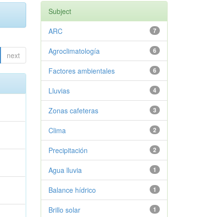
Subject
ARC
7
Agroclimatología
6
next
Factores ambientales
6
Lluvias
4
Zonas cafeteras
3
Clima
2
Precipitación
2
Agua lluvia
1
Balance hídrico
1
Brillo solar
1