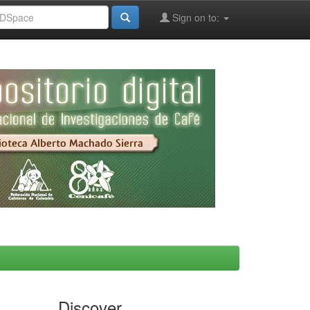
Sign on to:
Discover