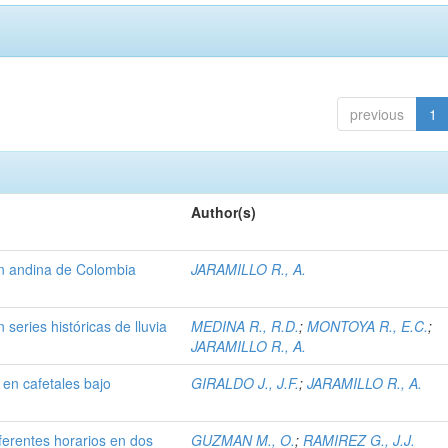
previous
1
Author(s)
ón andina de Colombia
JARAMILLO R., A.
 series históricas de lluvia
MEDINA R., R.D.
;
MONTOYA R., E.C.
;
JARAMILLO R., A.
 en cafetales bajo
GIRALDO J., J.F.
;
JARAMILLO R., A.
o
iferentes horarios en dos
GUZMAN M., O.
;
RAMIREZ G., J.J.