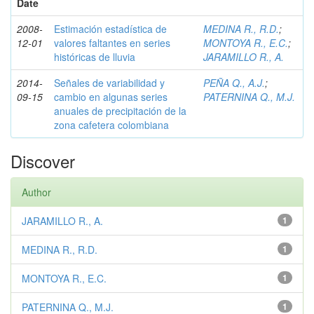
Date
2008-
Estimación estadística de
MEDINA R., R.D.
;
12-01
valores faltantes en series
MONTOYA R., E.C.
;
históricas de lluvia
JARAMILLO R., A.
2014-
Señales de variabilidad y
PEÑA Q., A.J.
;
09-15
cambio en algunas series
PATERNINA Q., M.J.
anuales de precipitación de la
zona cafetera colombiana
Discover
Author
JARAMILLO R., A.
1
MEDINA R., R.D.
1
MONTOYA R., E.C.
1
PATERNINA Q., M.J.
1