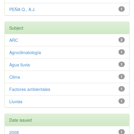
PEÑA Q., A.J.
1
Subject
ARC
2
Agroclimatología
1
Agua lluvia
1
Clima
1
Factores ambientales
1
Lluvias
1
Date issued
2008
1