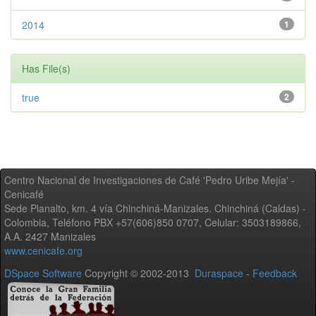
2014
1
Has File(s)
true
2
Centro Nacional de Investigaciones de Café 'Pedro Uribe Mejía' -
Cenicafé
Sede Planalto, km. 4 vía Chinchiná-Manizales. Chinchiná (Caldas) -
Colombia, Teléfono PBX +57(606)850 0707, Celular: 3503189866,
A.A. 2427 Manizales
www.cenicafe.org
DSpace Software
Copyright © 2002-2013
Duraspace
-
Feedback