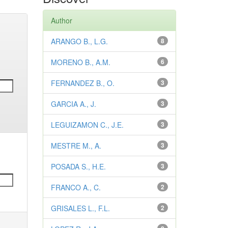
Author
ARANGO B., L.G.
8
MORENO B., A.M.
6
FERNANDEZ B., O.
3
GARCIA A., J.
3
LEGUIZAMON C., J.E.
3
MESTRE M., A.
3
POSADA S., H.E.
3
FRANCO A., C.
2
GRISALES L., F.L.
2