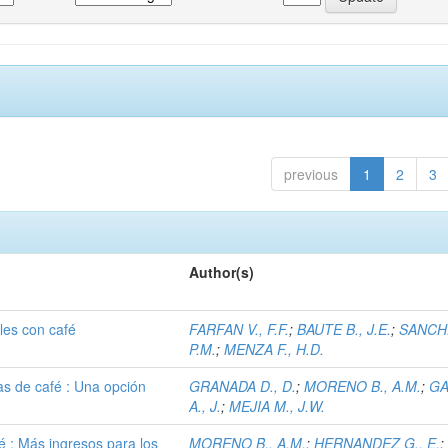
previous
1
2
3
Author(s)
les con café
FARFAN V., F.F.
;
BAUTE B., J.E.
;
SANCHE
P.M.
;
MENZA F., H.D.
cas de café : Una opción
GRANADA D., D.
;
MORENO B., A.M.
;
GA
A., J.
;
MEJIA M., J.W.
é : Más ingresos para los
MORENO B., A.M.
;
HERNANDEZ G., E.
;