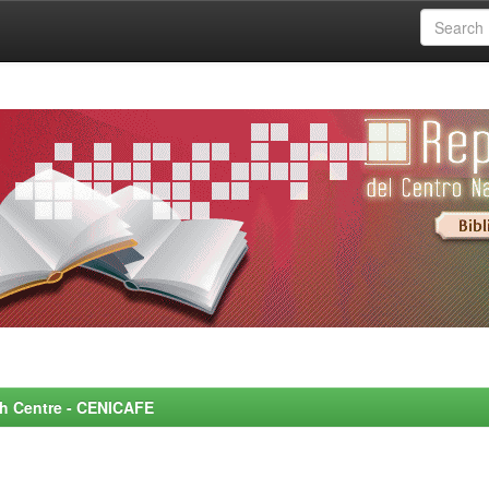
rch Centre - CENICAFE