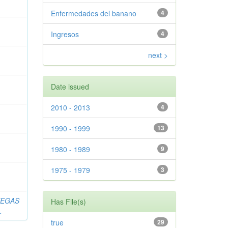
Enfermedades del banano
4
Ingresos
4
next >
Date issued
2010 - 2013
4
1990 - 1999
13
1980 - 1989
9
1975 - 1979
3
NEGAS
Has File(s)
.
true
29