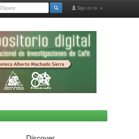
Sign on to:
Discover