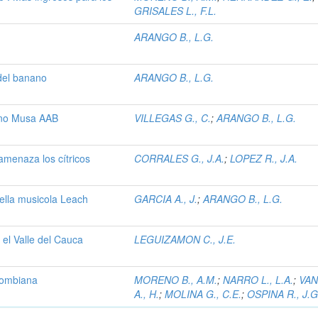
GRISALES L., F.L.
ARANGO B., L.G.
del banano
ARANGO B., L.G.
ano Musa AAB
VILLEGAS G., C.
;
ARANGO B., L.G.
amenaza los cítricos
CORRALES G., J.A.
;
LOPEZ R., J.A.
ella musicola Leach
GARCIA A., J.
;
ARANGO B., L.G.
 el Valle del Cauca
LEGUIZAMON C., J.E.
olombiana
MORENO B., A.M.
;
NARRO L., L.A.
;
VA
A., H.
;
MOLINA G., C.E.
;
OSPINA R., J.G