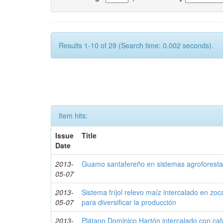
Results 1-10 of 29 (Search time: 0.002 seconds).
Item hits:
Issue
Title
Date
2013-
Guamo santafereño en sistemas agroforesta
05-07
2013-
Sistema fríjol relevo maíz intercalado en zo
05-07
para diversificar la producción
2013-
Plátano Dominico Hartón intercalado con caf