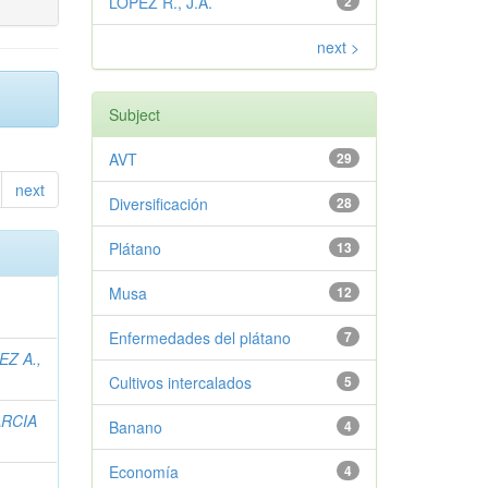
LOPEZ R., J.A.
2
next >
Subject
AVT
29
next
Diversificación
28
Plátano
13
Musa
12
Enfermedades del plátano
7
Z A.,
Cultivos intercalados
5
RCIA
Banano
4
Economía
4