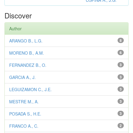
OSPINA R., J.G.
Discover
Author
ARANGO B., L.G.
8
MORENO B., A.M.
6
FERNANDEZ B., O.
3
GARCIA A., J.
3
LEGUIZAMON C., J.E.
3
MESTRE M., A.
3
POSADA S., H.E.
3
FRANCO A., C.
2