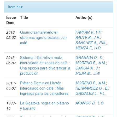
Item hits:
Issue
Title
Author(s)
Date
2013-
Guamo santafereño en
FARFAN V., F.F.
;
05-07
sistemas agroforestales con
BAUTE B., J.E.
;
café
SANCHEZ A., P.M.
;
MENZA F., H.D.
2013-
Sistema fríjol relevo maíz
GRANADA D., D.
;
05-07
intercalado en zocas de café :
MORENO B., A.M.
;
Una opción para diversificar la
GARCIA A., J.
;
producción
MEJIA M., J.W.
2013-
Plátano Dominico Hartón
MORENO B., A.M.
;
05-07
intercalado con café : Más
HERNANDEZ G., E.
;
ingresos para los caficultores
GRISALES L., F.L.
1986-
La Sigatoka negra en plátano
ARANGO B., L.G.
10
y banano