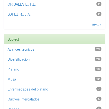
GRISALES L., F.L.
2
LOPEZ R., J.A.
2
next >
Subject
Avances técnicos
29
Diversificación
28
Plátano
13
Musa
12
Enfermedades del plátano
7
Cultivos intercalados
5
4