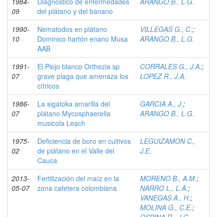
1984-
Diagnóstico de enfermedades
ARANGO B., L.G.
09
del plátano y del banano
1990-
Nematodos en plátano
VILLEGAS G., C.
;
10
Dominico hartón enano Musa
ARANGO B., L.G.
AAB
1991-
El Piojo blanco Orthezia sp
CORRALES G., J.A.
;
07
grave plaga que amenaza los
LOPEZ R., J.A.
cítricos
1986-
La sigatoka amarilla del
GARCIA A., J.
;
07
plátano Mycosphaerella
ARANGO B., L.G.
musicola Leach
1975-
Deficiencia de boro en cultivos
LEGUIZAMON C.,
02
de plátano en el Valle del
J.E.
Cauca
2013-
Fertilización del maíz en la
MORENO B., A.M.
;
05-07
zona cafetera colombiana
NARRO L., L.A.
;
VANEGAS A., H.
;
MOLINA G., C.E.
;