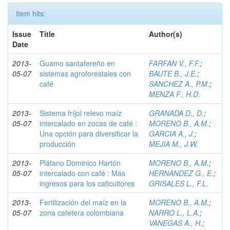
Item hits:
Issue
Title
Author(s)
Date
2013-
Guamo santafereño en
FARFAN V., F.F.
;
05-07
sistemas agroforestales con
BAUTE B., J.E.
;
café
SANCHEZ A., P.M.
;
MENZA F., H.D.
2013-
Sistema fríjol relevo maíz
GRANADA D., D.
;
05-07
intercalado en zocas de café :
MORENO B., A.M.
;
Una opción para diversificar la
GARCIA A., J.
;
producción
MEJIA M., J.W.
2013-
Plátano Dominico Hartón
MORENO B., A.M.
;
05-07
intercalado con café : Más
HERNANDEZ G., E.
;
ingresos para los caficultores
GRISALES L., F.L.
2013-
Fertilización del maíz en la
MORENO B., A.M.
;
05-07
zona cafetera colombiana
NARRO L., L.A.
;
VANEGAS A., H.
;