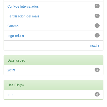
Cultivos intercalados
1
Fertilización del maíz
1
Guamo
1
Inga edulis
1
next >
Date issued
2013
4
Has File(s)
true
4