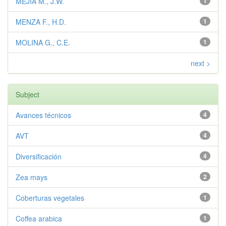
MEJIA M., J.W.
1
MENZA F., H.D.
1
MOLINA G., C.E.
1
next >
Subject
Avances técnicos
4
AVT
4
Diversificación
4
Zea mays
2
Coberturas vegetales
1
Coffea arabica
1