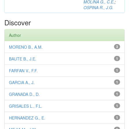
MOLINA G., C.E.
;
OSPINA R., J.G.
Discover
Author
MORENO B., A.M.
3
BAUTE B., J.E.
1
FARFAN V., F.F.
1
GARCIA A., J.
1
GRANADA D., D.
1
GRISALES L., F.L.
1
HERNANDEZ G., E.
1