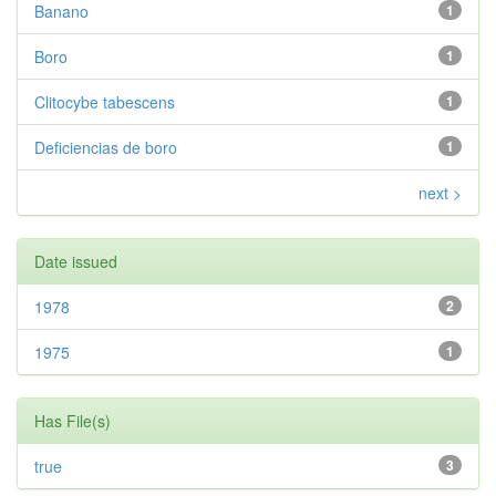
Banano
1
Boro
1
Clitocybe tabescens
1
Deficiencias de boro
1
next >
Date issued
1978
2
1975
1
Has File(s)
true
3