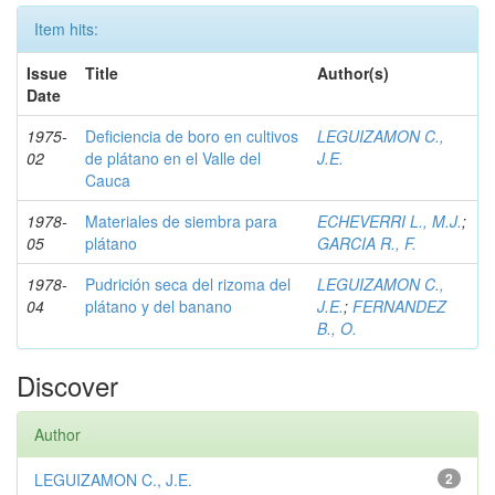
Item hits:
Issue
Title
Author(s)
Date
1975-
Deficiencia de boro en cultivos
LEGUIZAMON C.,
02
de plátano en el Valle del
J.E.
Cauca
1978-
Materiales de siembra para
ECHEVERRI L., M.J.
;
05
plátano
GARCIA R., F.
1978-
Pudrición seca del rizoma del
LEGUIZAMON C.,
04
plátano y del banano
J.E.
;
FERNANDEZ
B., O.
Discover
Author
LEGUIZAMON C., J.E.
2