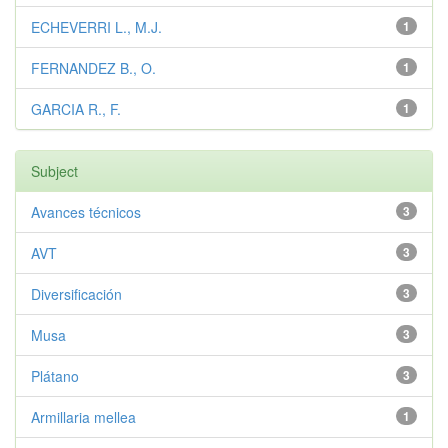
ECHEVERRI L., M.J.
1
FERNANDEZ B., O.
1
GARCIA R., F.
1
Subject
Avances técnicos
3
AVT
3
Diversificación
3
Musa
3
Plátano
3
Armillaria mellea
1