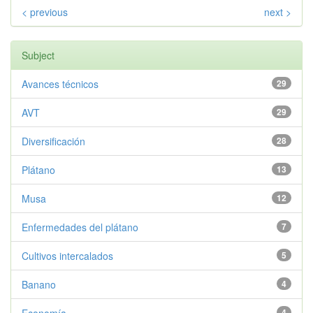
< previous
next >
Subject
Avances técnicos
29
AVT
29
Diversificación
28
Plátano
13
Musa
12
Enfermedades del plátano
7
Cultivos intercalados
5
Banano
4
4