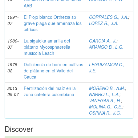
AAB
1991-
El Piojo blanco Orthezia sp
CORRALES G., J.A.
;
07
grave plaga que amenaza los
LOPEZ R., J.A.
cítricos
1986-
La sigatoka amarilla del
GARCIA A., J.
;
07
plátano Mycosphaerella
ARANGO B., L.G.
musicola Leach
1975-
Deficiencia de boro en cultivos
LEGUIZAMON C.,
02
de plátano en el Valle del
J.E.
Cauca
2013-
Fertilización del maíz en la
MORENO B., A.M.
;
05-07
zona cafetera colombiana
NARRO L., L.A.
;
VANEGAS A., H.
;
MOLINA G., C.E.
;
OSPINA R., J.G.
Discover