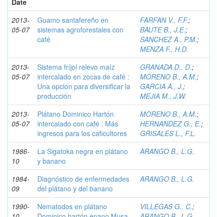
Date
2013-
Guamo santafereño en
FARFAN V., F.F.
;
05-07
sistemas agroforestales con
BAUTE B., J.E.
;
café
SANCHEZ A., P.M.
;
MENZA F., H.D.
2013-
Sistema fríjol relevo maíz
GRANADA D., D.
;
05-07
intercalado en zocas de café :
MORENO B., A.M.
;
Una opción para diversificar la
GARCIA A., J.
;
producción
MEJIA M., J.W.
2013-
Plátano Dominico Hartón
MORENO B., A.M.
;
05-07
intercalado con café : Más
HERNANDEZ G., E.
;
ingresos para los caficultores
GRISALES L., F.L.
1986-
La Sigatoka negra en plátano
ARANGO B., L.G.
10
y banano
1984-
Diagnóstico de enfermedades
ARANGO B., L.G.
09
del plátano y del banano
1990-
Nematodos en plátano
VILLEGAS G., C.
;
10
Dominico hartón enano Musa
ARANGO B., L.G.