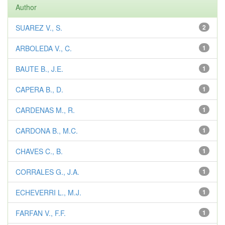
Author
SUAREZ V., S.
2
ARBOLEDA V., C.
1
BAUTE B., J.E.
1
CAPERA B., D.
1
CARDENAS M., R.
1
CARDONA B., M.C.
1
CHAVES C., B.
1
CORRALES G., J.A.
1
ECHEVERRI L., M.J.
1
FARFAN V., F.F.
1