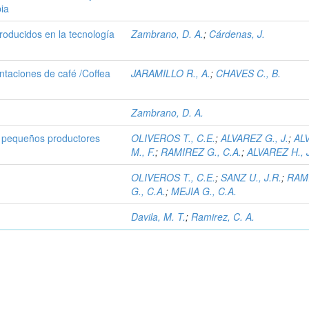
ia
producidos en la tecnología
Zambrano, D. A.
;
Cárdenas, J.
ntaciones de café /Coffea
JARAMILLO R., A.
;
CHAVES C., B.
Zambrano, D. A.
 pequeños productores
OLIVEROS T., C.E.
;
ALVAREZ G., J.
;
AL
M., F.
;
RAMIREZ G., C.A.
;
ALVAREZ H., 
OLIVEROS T., C.E.
;
SANZ U., J.R.
;
RAM
G., C.A.
;
MEJIA G., C.A.
Davila, M. T.
;
Ramirez, C. A.