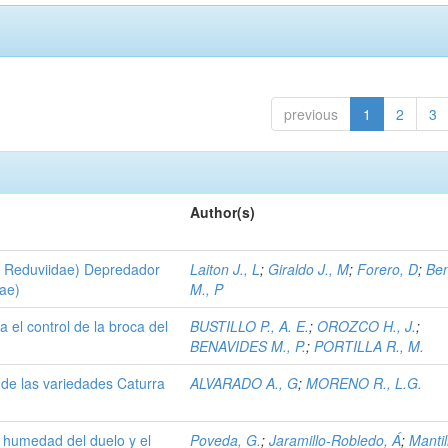
previous
1
2
3
Author(s)
: Reduviidae) Depredador
Laiton J., L
;
Giraldo J., M
;
Forero, D
;
Be
dae)
M., P
 el control de la broca del
BUSTILLO P., A. E.
;
OROZCO H., J.
;
BENAVIDES M., P.
;
PORTILLA R., M.
de las variedades Caturra
ALVARADO A., G
;
MORENO R., L.G.
la humedad del duelo y el
Poveda, G.
;
Jaramillo-Robledo, Á
;
Mantil