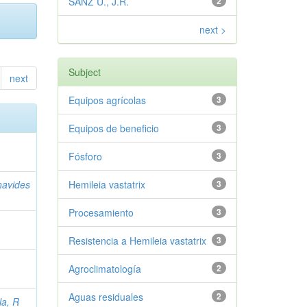
SANZ U., J.R.
2
next >
Subject
next
Equipos agrícolas
3
Equipos de beneficio
3
Fósforo
3
navides
Hemileia vastatrix
3
Procesamiento
3
Resistencia a Hemileia vastatrix
3
Agroclimatología
2
Aguas residuales
2
la, R