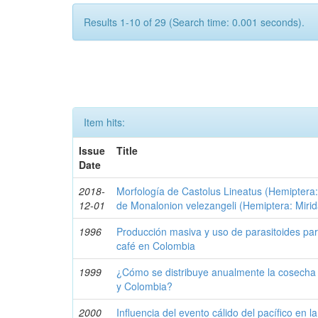
Results 1-10 of 29 (Search time: 0.001 seconds).
Item hits:
Issue
Title
Date
2018-
Morfología de Castolus Lineatus (Hemiptera
12-01
de Monalonion velezangeli (Hemiptera: Miri
1996
Producción masiva y uso de parasitoides para
café en Colombia
1999
¿Cómo se distribuye anualmente la cosecha 
y Colombia?
2000
Influencia del evento cálido del pacífico en 