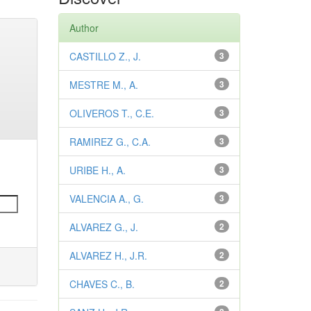
Author
CASTILLO Z., J.
3
MESTRE M., A.
3
OLIVEROS T., C.E.
3
RAMIREZ G., C.A.
3
URIBE H., A.
3
VALENCIA A., G.
3
ALVAREZ G., J.
2
ALVAREZ H., J.R.
2
CHAVES C., B.
2