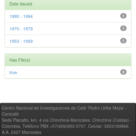
Date issued
1990 - 1994
1
1970 - 1979
1
1953 - 1959
1
Has File(s)
true
3
Centro Nacional de Investigaciones de Café 'Pedro Uribe Mejía' -
Cenicafé
Sede Planalto, km. 4 vía Chinchiná-Manizales. Chinchiná (Caldas) -
Colombia, Teléfono PBX +57(606)850 0707, Celular: 3503189866,
A.A. 2427 Manizales