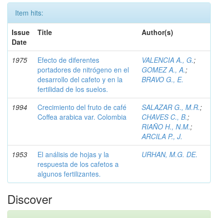
Item hits:
Issue
Title
Author(s)
Date
1975
Efecto de diferentes
VALENCIA A., G.
;
portadores de nitrógeno en el
GOMEZ A., A.
;
desarrollo del cafeto y en la
BRAVO G., E.
fertilidad de los suelos.
1994
Crecimiento del fruto de café
SALAZAR G., M.R.
;
Coffea arabica var. Colombia
CHAVES C., B.
;
RIAÑO H., N.M.
;
ARCILA P., J.
1953
El análisis de hojas y la
URHAN, M.G. DE.
respuesta de los cafetos a
algunos fertilizantes.
Discover