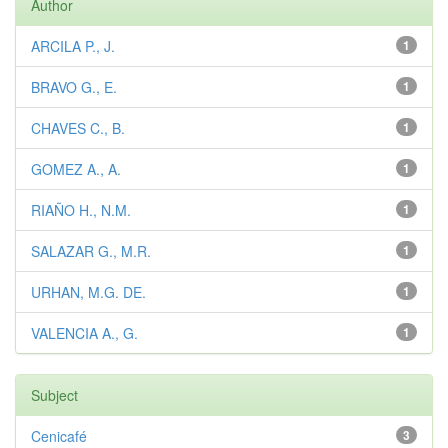
Author
ARCILA P., J.
1
BRAVO G., E.
1
CHAVES C., B.
1
GOMEZ A., A.
1
RIAÑO H., N.M.
1
SALAZAR G., M.R.
1
URHAN, M.G. DE.
1
VALENCIA A., G.
1
Subject
Cenicafé
3