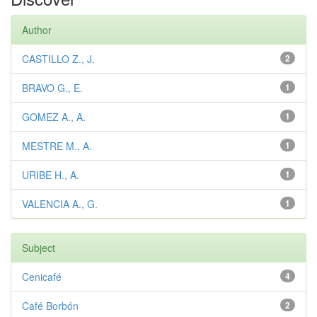
Author
CASTILLO Z., J.
2
BRAVO G., E.
1
GOMEZ A., A.
1
MESTRE M., A.
1
URIBE H., A.
1
VALENCIA A., G.
1
Subject
Cenicafé
4
Café Borbón
2