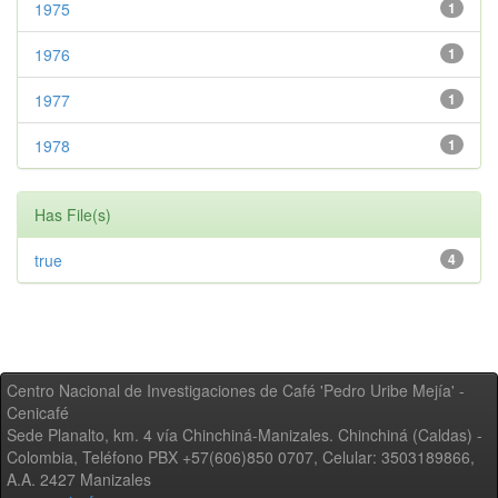
1975
1
1976
1
1977
1
1978
1
Has File(s)
true
4
Centro Nacional de Investigaciones de Café 'Pedro Uribe Mejía' -
Cenicafé
Sede Planalto, km. 4 vía Chinchiná-Manizales. Chinchiná (Caldas) -
Colombia, Teléfono PBX +57(606)850 0707, Celular: 3503189866,
A.A. 2427 Manizales