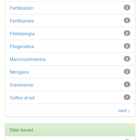
Fertilización
2
Fertilizantes
2
Fitofisiología
2
Fitogenética
2
Macronutrimentos
2
Nitrógeno
2
Crecimiento
1
Cultivo al sol
1
next >
Date issued