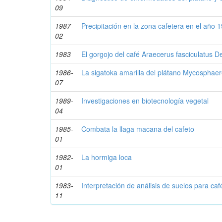
09
1987-
Precipitación en la zona cafetera en el año 
02
1983
El gorgojo del café Araecerus fasciculatus 
1986-
La sigatoka amarilla del plátano Mycosphaer
07
1989-
Investigaciones en biotecnología vegetal
04
1985-
Combata la llaga macana del cafeto
01
1982-
La hormiga loca
01
1983-
Interpretación de análisis de suelos para caf
11