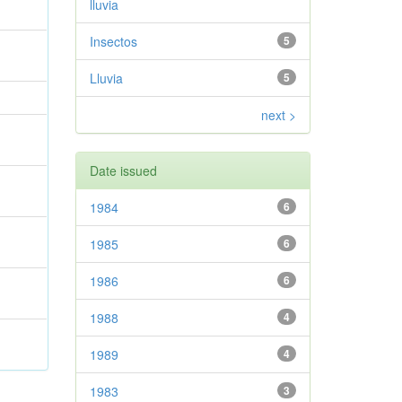
lluvia
Insectos
5
Lluvia
5
next >
Date issued
1984
6
1985
6
1986
6
1988
4
1989
4
1983
3