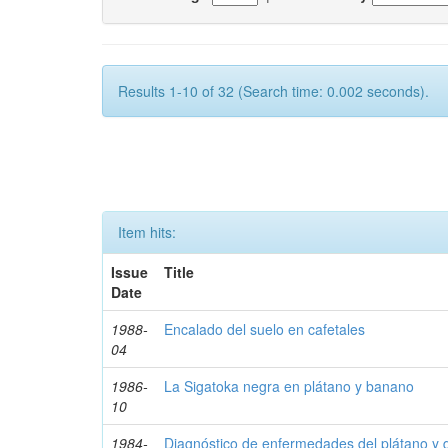
Results 1-10 of 32 (Search time: 0.002 seconds).
Item hits:
Issue
Title
Date
1988-
Encalado del suelo en cafetales
04
1986-
La Sigatoka negra en plátano y banano
10
1984-
Diagnóstico de enfermedades del plátano y 