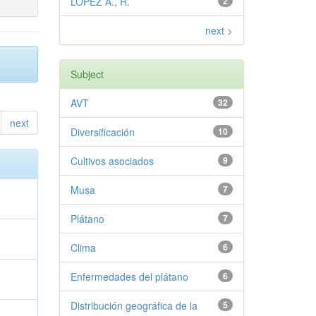
LOPEZ A., R.
2
next >
Subject
AVT
32
next
Diversificación
10
Cultivos asociados
9
Musa
7
Plátano
7
Clima
6
Enfermedades del plátano
6
Distribución geográfica de la
5