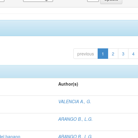
previous
1
2
3
4
Author(s)
VALENCIA A., G.
ARANGO B., L.G.
del banano
ARANGO B., L.G.