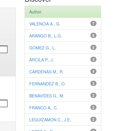
Author
VALENCIA A., G.
7
ARANGO B., L.G.
6
GOMEZ G., L.
5
ARCILA P., J.
4
CARDENAS M., R.
4
FERNANDEZ B., O.
3
BENAVIDES G., M.
2
FRANCO A., C.
2
LEGUIZAMON C., J.E.
2